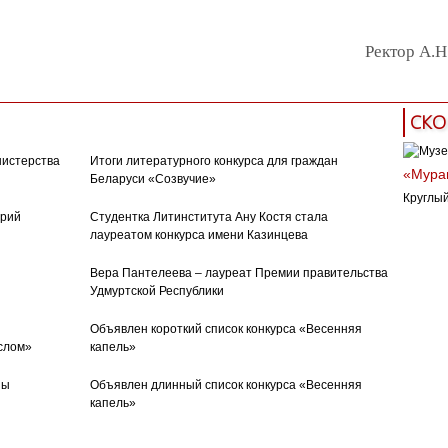
Ректор А.Н
СКО
нистерства
Итоги литературного конкурса для граждан
«Муран
Беларуси «Созвучие»
Круглый
орий
Студентка Литинститута Ану Костя стала
лауреатом конкурса имени Казинцева
Вера Пантелеева – лауреат Премии правительства
Удмуртской Республики
Объявлен короткий список конкурса «Весенняя
слом»
капель»
ны
Объявлен длинный список конкурса «Весенняя
капель»