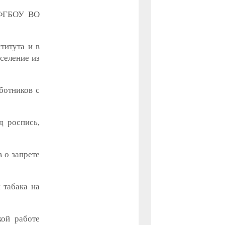
 ФГБОУ ВО
титута и в
селение из
ботников с
д роспись,
 о запрете
 табака на
кой работе