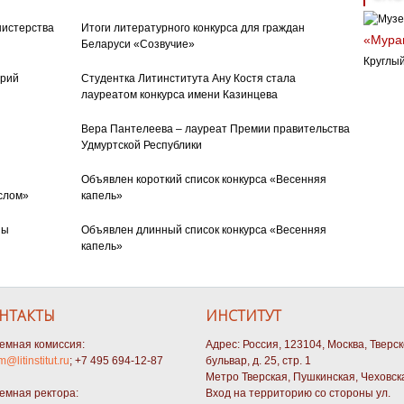
нистерства
Итоги литературного конкурса для граждан
«Муран
Беларуси «Созвучие»
Круглый
орий
Студентка Литинститута Ану Костя стала
лауреатом конкурса имени Казинцева
Вера Пантелеева – лауреат Премии правительства
Удмуртской Республики
Объявлен короткий список конкурса «Весенняя
слом»
капель»
ны
Объявлен длинный список конкурса «Весенняя
капель»
НТАКТЫ
ИНСТИТУТ
емная комиссия:
Адрес: Россия, 123104, Москва, Тверс
m@litinstitut.ru
; +7 495 694-12-87
бульвар, д. 25, стр. 1
Метро Тверская, Пушкинская, Чеховск
емная ректора:
Вход на территорию со стороны ул.