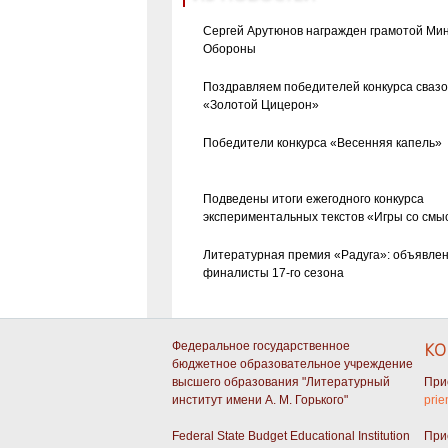
Сергей Арутюнов награжден грамотой Ми
Обороны
Поздравляем победителей конкурса сваз
«Золотой Цицерон»
Победители конкурса «Весенняя капель»
Подведены итоги ежегодного конкурса
экспериментальных текстов «Игры со смы
Литературная премия «Радуга»: объявле
финалисты 17-го сезона
Федеральное государственное
КО
бюджетное образовательное учреждение
высшего образования "Литературный
При
институт имени А. М. Горького"
prie
Federal State Budget Educational Institution
При