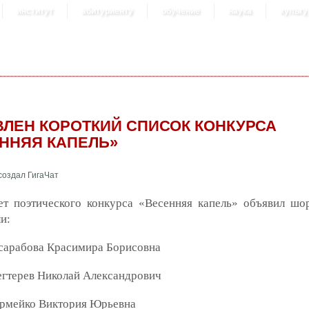
институт
абитуриенту
обучение
наука
культу
ЛЕН КОРОТКИЙ СПИСОК КОНКУРСА
ННЯЯ КАПЕЛЬ»
ет поэтического конкурса «Весенняя капель» объявил шор
и:
сарабова Красимира Борисовна
егтерев Николай Александрович
рмейко Виктория Юрьевна