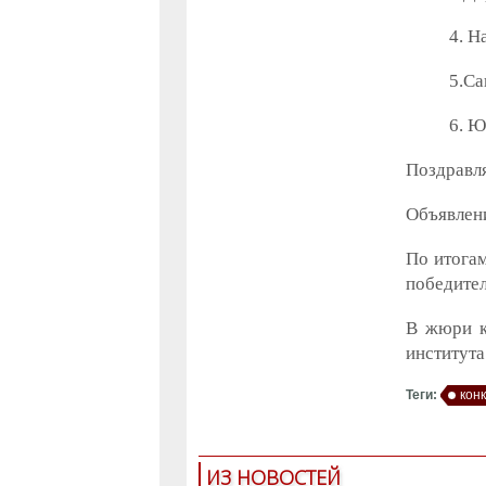
4. Н
5.Са
6. Ю
Поздравл
Объявлени
По итогам
победител
В жюри к
института
Теги:
кон
ИЗ НОВОСТЕЙ