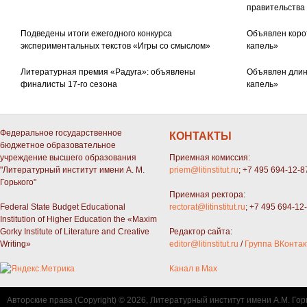
правительства
Подведены итоги ежегодного конкурса
Объявлен коро
экспериментальных текстов «Игры со смыслом»
капель»
Литературная премия «Радуга»: объявлены
Объявлен длин
финалисты 17-го сезона
капель»
Федеральное государственное
КОНТАКТЫ
бюджетное образовательное
учреждение высшего образования
Приемная комиссия:
"Литературный институт имени А. М.
priem@litinstitut.ru
; +7 495 694-12-8
Горького"
Приемная ректора:
Federal State Budget Educational
rectorat@litinstitut.ru
; +7 495 694-12
Institution of Higher Education the «Maxim
Gorky Institute of Literature and Creative
Редактор сайта:
Writing»
editor@litinstitut.ru
/
Группа ВКонтак
Канал в Max
Авторские права (Copyright) © 2026, Литературный институт имени А.М. Гор