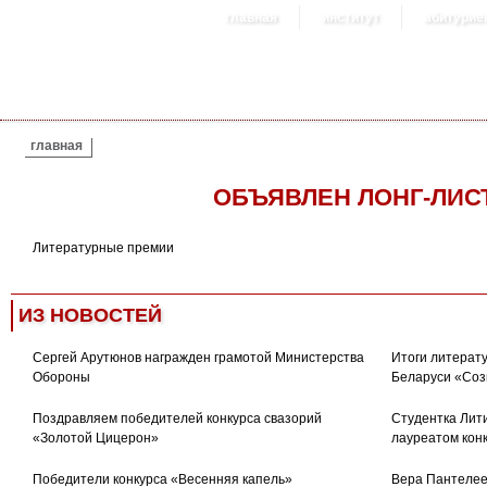
главная
институт
абитурие
ВЫ ЗДЕСЬ
главная
ОБЪЯВЛЕН ЛОНГ-ЛИС
Литературные премии
ИЗ НОВОСТЕЙ
Сергей Арутюнов награжден грамотой Министерства
Итоги литерату
Обороны
Беларуси «Соз
Поздравляем победителей конкурса свазорий
Студентка Лити
«Золотой Цицерон»
лауреатом кон
Победители конкурса «Весенняя капель»
Вера Пантелее