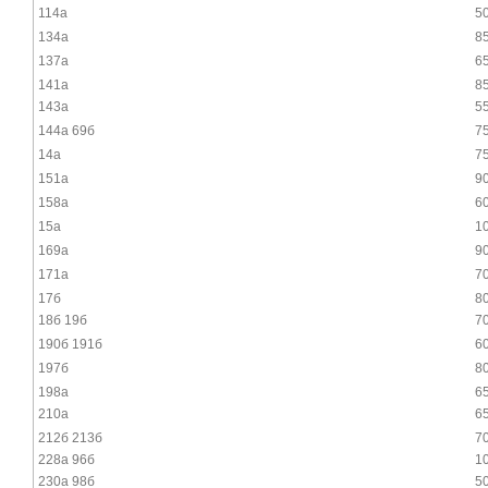
114а
5
134а
8
137а
6
141а
8
143а
5
144а 69б
7
14а
7
151а
9
158а
6
15а
10
169а
9
171а
7
17б
8
18б 19б
7
190б 191б
6
197б
8
198а
6
210а
6
212б 213б
7
228а 96б
10
230а 98б
5