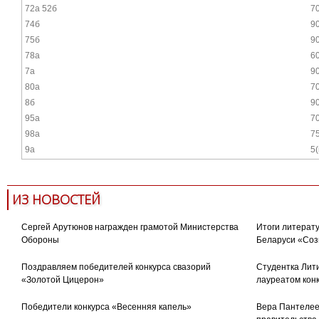
72а 52б
7
74б
9
75б
9
78а
6
7а
9
80а
7
8б
9
95а
7
98а
7
9а
5(
ИЗ НОВОСТЕЙ
Сергей Арутюнов награжден грамотой Министерства
Итоги литерату
Обороны
Беларуси «Соз
Поздравляем победителей конкурса свазорий
Студентка Лити
«Золотой Цицерон»
лауреатом кон
Победители конкурса «Весенняя капель»
Вера Пантелее