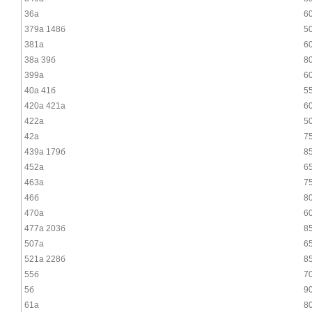
36а
6
379а 148б
5
381а
6
38а 39б
8
399а
6
40а 41б
5
420а 421а
6
422а
5
42а
7
439а 179б
8
452а
6
463а
7
46б
8
470а
6
477а 203б
8
507а
6
521а 228б
8
55б
7
5б
9
61а
8