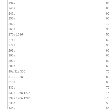
239а
8
245а
8
246а
9
255а
6
262а
7
263а
9
270а 108б
5
276а
6
279а
9
293а
9
295а
6
299а
8
309а
6
30а 31а 30б
7
312а 122б
8
313а
6
332а
7
333а 126б 127б
7
334а 128б 129б
7
338а
5
340а
8