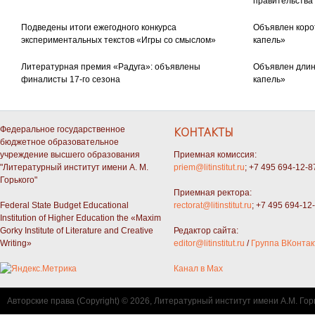
правительства
Подведены итоги ежегодного конкурса
Объявлен коро
экспериментальных текстов «Игры со смыслом»
капель»
Литературная премия «Радуга»: объявлены
Объявлен длин
финалисты 17-го сезона
капель»
Федеральное государственное
КОНТАКТЫ
бюджетное образовательное
учреждение высшего образования
Приемная комиссия:
"Литературный институт имени А. М.
priem@litinstitut.ru
; +7 495 694-12-8
Горького"
Приемная ректора:
Federal State Budget Educational
rectorat@litinstitut.ru
; +7 495 694-12
Institution of Higher Education the «Maxim
Gorky Institute of Literature and Creative
Редактор сайта:
Writing»
editor@litinstitut.ru
/
Группа ВКонтак
Канал в Max
Авторские права (Copyright) © 2026, Литературный институт имени А.М. Гор