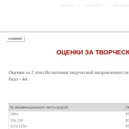
главная
институт
абитурие
ВЫ ЗДЕСЬ
главная
ОЦЕНКИ ЗА ТВОРЧЕСК
Оценки за 2 этап Испытания творческой направленност
балл - 44.
№ экзаменационного листа (код18)
О
106а
9
10а 15б
8
112а 113а
8