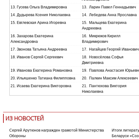
13.
Гусева Ольга Владимировна
13.
Ларин Павел Геннадьевич
14.
Дудырева Ксения Николаевна
14.
Лебедева Анна Ярославна
15.
Евглевская Арина Игоревна
15.
Мальцева Екатерина
Андреевна
16.
Захарова Екатерина
16.
Микрюков Кирилл
Александровна
Владимирович
17.
Звонова Татьяна Андреевна
17.
Нагайцев Георгий Иванович
18.
Иванов Сергей Сергеевич
18.
Новосёлова Софья
Дмитриевна
19.
Иванова Екатерина Романовна
19.
Павлова Анастасия Юрьев
20.
Ильяшенко Татиана Филипповна
20.
Палкин Максим Алексеевич
21.
Исаева Екатерина Викторовна
21.
Пантюхова Виктория
Николаевна
ИЗ НОВОСТЕЙ
Сергей Арутюнов награжден грамотой Министерства
Итоги литерату
Обороны
Беларуси «Соз