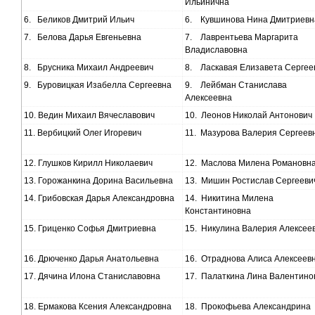
Ильинична
6.
Беликов Дмитрий Ильич
6.
Кувшинова Нина Дмитриевн
7.
Белова Дарья Евгеньевна
7.
Лаврентьева Маргарита
Владиславовна
8.
Брусника Михаил Андреевич
8.
Ласкавая Елизавета Сергее
9.
Буровицкая Изабелла Сергеевна
9.
Лейбман Станислава
Алексеевна
10.
Ведин Михаил Вячеславович
10.
Леонов Николай Антонович
11.
Вербицкий Олег Игоревич
11.
Мазурова Валерия Сергеев
12.
Глушков Кирилл Николаевич
12.
Маслова Милена Романовн
13.
Горожанкина Дорина Васильевна
13.
Мишин Ростислав Сергееви
14.
Грибовская Дарья Александровна
14.
Никитина Милена
Константиновна
15.
Гриценко Софья Дмитриевна
15.
Никулина Валерия Алексее
16.
Дрюченко Дарья Анатольевна
16.
Отраднова Алиса Алексеев
17.
Дячина Илона Станиславовна
17.
Палаткина Лина Валентино
18.
Ермакова Ксения Александровна
18.
Прокофьева Александрина