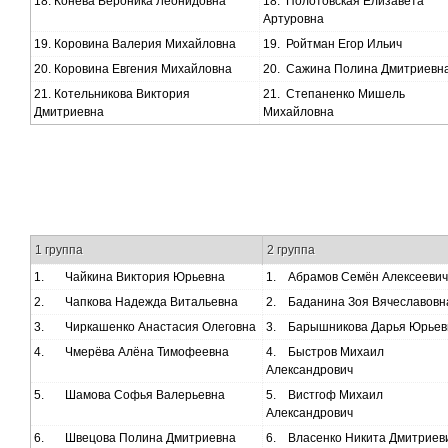
18.
Конева Вероника Леонидовна
18.
Полотовская Елизавета
Артуровна
19.
Коровина Валерия Михайловна
19.
Ройтман Егор Ильич
20.
Коровина Евгения Михайловна
20.
Сажина Полина Дмитриевн
21.
Котельникова Виктория
21.
Степаненко Мишель
Дмитриевна
Михайловна
1 группа
2 группа
1.
Чайкина Виктория Юрьевна
1.
Абрамов Семён Алексеевич
2.
Чапкова Надежда Витальевна
2.
Баданина Зоя Вячеславовн
3.
Чиркашенко Анастасия Олеговна
3.
Барышникова Дарья Юрьев
4.
Чмерёва Алёна Тимофеевна
4.
Быстров Михаил
Александрович
5.
Шамова Софья Валерьевна
5.
Вистгоф Михаил
Александрович
6.
Швецова Полина Дмитриевна
6.
Власенко Никита Дмитриев