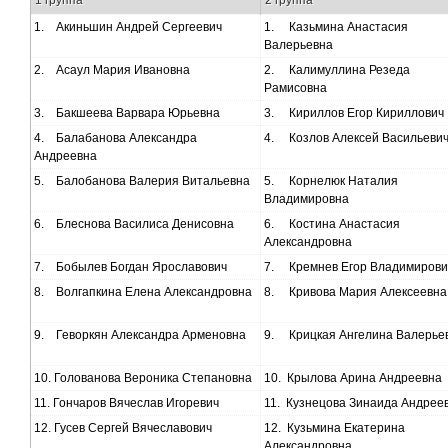
1.
Акиньшин Андрей Сергеевич
1.
Казьмина Анастасия
Валерьевна
2.
Асаул Мария Ивановна
2.
Калимуллина Резеда
Рамисовна
3.
Бакшеева Варвара Юрьевна
3.
Кириллов Егор Кириллович
4.
Балабанова Александра
4.
Козлов Алексей Васильеви
Андреевна
5.
Балобанова Валерия Витальевна
5.
Корнелюк Наталия
Владимировна
6.
Блеснова Василиса Денисовна
6.
Костина Анастасия
Александровна
7.
Бобылев Богдан Ярославович
7.
Кремнев Егор Владимирови
8.
Волгапкина Елена Александровна
8.
Кривова Мария Алексеевна
9.
Геворкян Александра Арменовна
9.
Крицкая Ангелина Валерье
10.
Голованова Вероника Степановна
10.
Крылова Арина Андреевна
11.
Гончаров Вячеслав Игоревич
11.
Кузнецова Зинаида Андрее
12.
Гусев Сергей Вячеславович
12.
Кузьмина Екатерина
Александровна