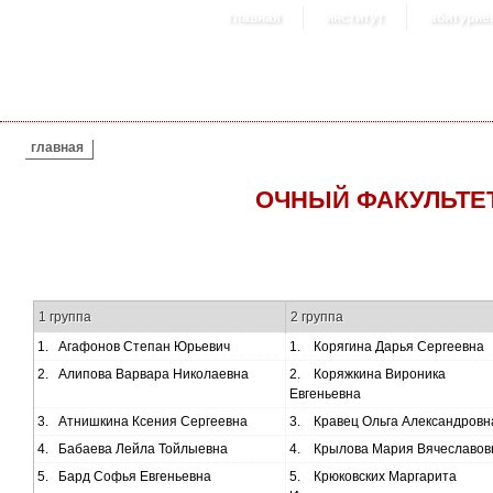
главная
институт
абитурие
ВЫ ЗДЕСЬ
главная
ОЧНЫЙ ФАКУЛЬТЕТ
1 группа
2 группа
1.
Агафонов Степан Юрьевич
1.
Корягина Дарья Сергеевна
2.
Алипова Варвара Николаевна
2.
Коряжкина Вироника
Евгеньевна
3.
Атнишкина Ксения Сергеевна
3.
Кравец Ольга Александровн
4.
Бабаева Лейла Тойлыевна
4.
Крылова Мария Вячеславов
5.
Бард Софья Евгеньевна
5.
Крюковских Маргарита