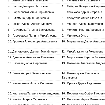
3.
Антонов Никита Павлович
3.
Кулакова Яна Сергеевна
4.
Багрич Дмитрий Петрович
4.
Лебедев Владислав Сергее
5.
Бартновская Анна Кирилловна
5.
Лемехова Дарья Игоревна
6.
Блюмина Дарья Борисовна
6.
Лоскутова Алиса Юрьевна
7.
Бяков Руслан Александрович
7.
Манеев Руслан Мансурович
8.
Гончарова Татьяна Васильевна
8.
Меликян Иветта Арсеновна
9.
Городецкая Полина Михайловна
9.
Миликова Ольга
10.
Громова Александра Алексеевна
10.
Мирзалиева Дарья Алексее
11.
Данильченко Даниил Михайлович
11.
Михайлюк Анна Романовна
12.
Даничева Анастасия Ивановна
12.
Моросников Кирилл Евгенье
13.
Евсеева Дарья Сергеевна
13.
Новакова Анастасия Андре
14.
Зотов Андрей Вячеславович
14.
Новолодская Елизавета
Евгеньевна
15.
Калашников Никита Сергеевич
15.
Орлова Дарья Андреевна
16.
Кистанова Татьяна Александровна
16.
Перелыгина Софья Игорев
17.
Клюйко Мария Сергеевна
17.
Пирогова Мария Ильинична