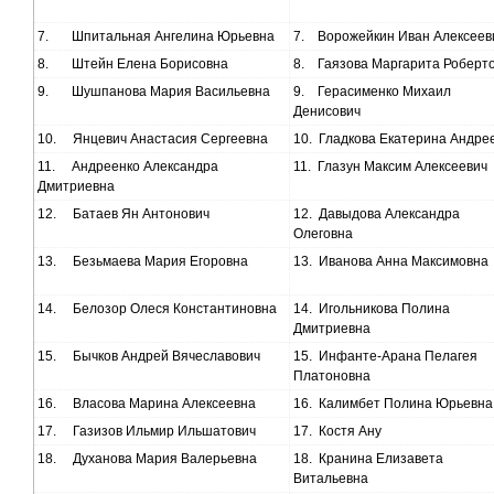
7.
Шпитальная Ангелина Юрьевна
7.
Ворожейкин Иван Алексеев
8.
Штейн Елена Борисовна
8.
Гаязова Маргарита Роберт
9.
Шушпанова Мария Васильевна
9.
Герасименко Михаил
Денисович
10.
Янцевич Анастасия Сергеевна
10.
Гладкова Екатерина Андре
11.
Андреенко Александра
11.
Глазун Максим Алексеевич
Дмитриевна
12.
Батаев Ян Антонович
12.
Давыдова Александра
Олеговна
13.
Безьмаева Мария Егоровна
13.
Иванова Анна Максимовна
14.
Белозор Олеся Константиновна
14.
Игольникова Полина
Дмитриевна
15.
Бычков Андрей Вячеславович
15.
Инфанте-Арана Пелагея
Платоновна
16.
Власова Марина Алексеевна
16.
Калимбет Полина Юрьевна
17.
Газизов Ильмир Ильшатович
17.
Костя Ану
18.
Духанова Мария Валерьевна
18.
Кранина Елизавета
Витальевна