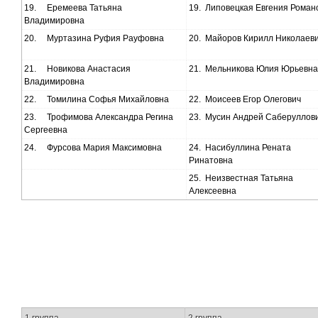
19.
Еремеева Татьяна
19.
Липовецкая Евгения Роман
Владимировна
20.
Муртазина Руфия Рауфовна
20.
Майоров Кирилл Николаев
21.
Новикова Анастасия
21.
Мельникова Юлия Юрьевна
Владимировна
22.
Томилина Софья Михайловна
22.
Моисеев Егор Олегович
23.
Трофимова Александра Регина
23.
Мусин Андрей Саберуллов
Сергеевна
24.
Фурсова Мария Максимовна
24.
Насибуллина Рената
Ринатовна
25.
Неизвестная Татьяна
Алексеевна
1 группа
2 группа