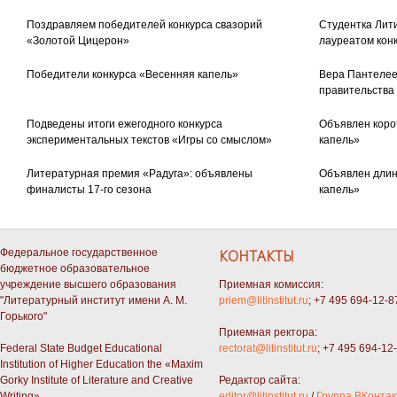
Поздравляем победителей конкурса свазорий
Студентка Лити
«Золотой Цицерон»
лауреатом кон
Победители конкурса «Весенняя капель»
Вера Пантелее
правительства
Подведены итоги ежегодного конкурса
Объявлен коро
экспериментальных текстов «Игры со смыслом»
капель»
Литературная премия «Радуга»: объявлены
Объявлен длин
финалисты 17-го сезона
капель»
Федеральное государственное
КОНТАКТЫ
бюджетное образовательное
учреждение высшего образования
Приемная комиссия:
"Литературный институт имени А. М.
priem@litinstitut.ru
; +7 495 694-12-8
Горького"
Приемная ректора:
Federal State Budget Educational
rectorat@litinstitut.ru
; +7 495 694-12
Institution of Higher Education the «Maxim
Gorky Institute of Literature and Creative
Редактор сайта:
Writing»
editor@litinstitut.ru
/
Группа ВКонтак