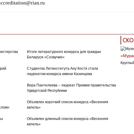
accreditation@rian.ru
СКО
нистерства
Итоги литературного конкурса для граждан
«Муран
Беларуси «Созвучие»
Круглый
орий
Студентка Литинститута Ану Костя стала
лауреатом конкурса имени Казинцева
Вера Пантелеева – лауреат Премии правительства
Удмуртской Республики
Объявлен короткий список конкурса «Весенняя
слом»
капель»
ны
Объявлен длинный список конкурса «Весенняя
капель»