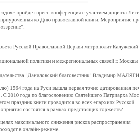
годня» пройдет пресс-конференция с участием доцента Лит
приуроченная ко Дню православной книги. Мероприятие пр
оззрение".
овета Русской Православной Церкви митрополит Калужский
ациональной политики и межрегиональных связей г. Москвы
издательства "Даниловский благовестник" Владимир МАЛЯГИ
илю) 1564 года на Руси вышла первая точно датированная пе
. С 2010 года по благословению Святейшего Патриарха Мос
 этом праздник книги проводится во всех епархиях Русской
оприятия состоятся в рамках предстоящих торжеств?
 целях максимального снижения рисков распространения
роходят в онлайн-режиме.