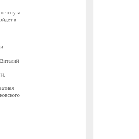
института
ойдет в
 и
 Виталий
Н.
чатная
ковского