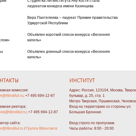
орий
Студентка Литинститута Ану Костя стала
лауреатом конкурса имени Казинцева
Вера Пантелеева – лауреат Премии правительства
Удмуртской Республики
Объявлен короткий список конкурса «Весенняя
слом»
капель»
ны
Объявлен длинный список конкурса «Весенняя
капель»
НТАКТЫ
ИНСТИТУТ
емная комиссия:
Адрес: Россия, 123104, Москва, Тверс
m@litinstitut.ru
; +7 495 694-12-87
бульвар, д. 25, стр. 1
Метро Тверская, Пушкинская, Чеховск
емная ректора:
Вход на территорию со стороны ул.
orat@litinstitut.ru
; +7 495 694-12-87
Большая Бронная.
актор сайта:
Вход строго по пропускам.
or@litinstitut.ru
/
Группа ВКонтакте
Часы работы: 8:00 - 20:00