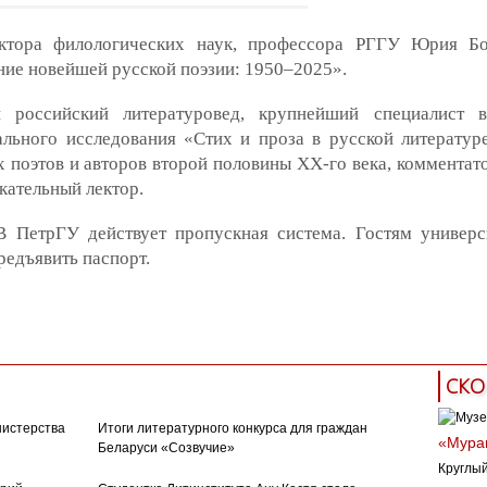
октора филологических наук, профессора РГГУ Юрия Б
ие новейшей русской поэзии: 1950–2025».
 российский литературовед, крупнейший специалист в
ального исследования «Стих и проза в русской литературе
х поэтов и авторов второй половины XX-го века, комментат
кательный лектор.
 ПетрГУ действует пропускная система. Гостям универс
едъявить паспорт.
СКО
нистерства
Итоги литературного конкурса для граждан
«Муран
Беларуси «Созвучие»
Круглый