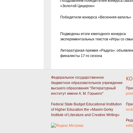
Поздравляем победителей конкурса сваз
«Золотой Цицерон»
Победители конкурса «Весенняя капель»
Подведены итоги ежегодного конкурса
экспериментальных текстов «Игры со смы
Литературная премия «Радуга»: объявле
финалисты 17-го сезона
Федеральное государственное
КО
бюджетное образовательное учреждение
высшего образования "Литературный
При
институт имени А. М. Горького"
prie
Federal State Budget Educational Institution
При
of Higher Education the «Maxim Gorky
rect
Institute of Literature and Creative Writing»
Ред
edit