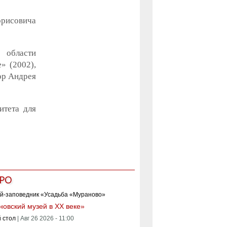
орисовича
 области
» (2002),
ор Андрея
итета для
РО
овский музей в XX веке»
 стол
|
Авг 26 2026 - 11:00