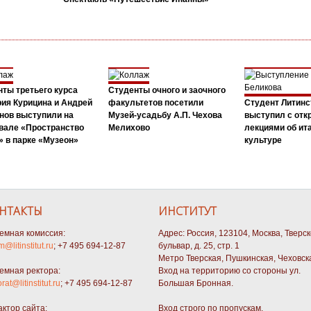
ты третьего курса
Студенты очного и заочного
ия Курицина и Андрей
факультетов посетили
Студент Литинс
нов выступили на
Музей-усадьбу А.П. Чехова
выступил с от
вале «Пространство
Мелихово
лекциями об ит
 в парке «Музеон»
культуре
НТАКТЫ
ИНСТИТУТ
емная комиссия:
Адрес: Россия, 123104, Москва, Тверс
m@litinstitut.ru
; +7 495 694-12-87
бульвар, д. 25, стр. 1
Метро Тверская, Пушкинская, Чеховск
емная ректора:
Вход на территорию со стороны ул.
orat@litinstitut.ru
; +7 495 694-12-87
Большая Бронная.
актор сайта:
Вход строго по пропускам.