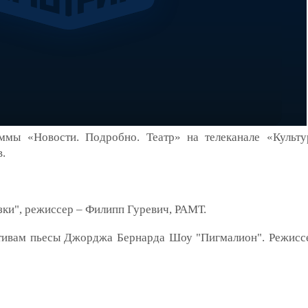
ммы «Новости. Подробно. Театр» на телеканале «Культу
.
зки", режиссер – Филипп Гуревич, РАМТ.
тивам пьесы Джорджа Бернарда Шоу "Пигмалион". Режиссе