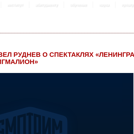
институт
абитуриенту
обучение
наука
культу
ВЕЛ РУДНЕВ О СПЕКТАКЛЯХ «ЛЕНИНГРА
ИГМАЛИОН»