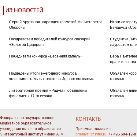
ИЗ НОВОСТЕЙ
Сергей Арутюнов награжден грамотой Министерства
Итоги литерату
Обороны
Беларуси «Соз
Поздравляем победителей конкурса свазорий
Студентка Лити
«Золотой Цицерон»
лауреатом кон
Победители конкурса «Весенняя капель»
Вера Пантелее
правительства
Подведены итоги ежегодного конкурса
Объявлен коро
экспериментальных текстов «Игры со смыслом»
капель»
Литературная премия «Радуга»: объявлены
Объявлен длин
финалисты 17-го сезона
капель»
Федеральное государственное
КОНТАКТЫ
бюджетное образовательное
учреждение высшего образования
Приемная комиссия:
"Литературный институт имени А. М.
priem@litinstitut.ru
; +7 495 694-12-8