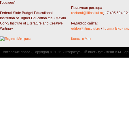
Горького"
Приемная ректора:
Federal State Budget Educational
rectorat@litinstitut.ru
; +7 495 694-12
Institution of Higher Education the «Maxim
Gorky Institute of Literature and Creative
Редактор сайта:
Writing»
editor@litinstitut.ru
/
Группа ВКонтак
Канал в Max
Авторские права (Copyright) © 2026, Литературный институт имени А.М. Гор