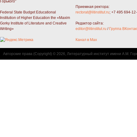
Горького"
Приемная ректора:
Federal State Budget Educational
rectorat@litinstitut.ru
; +7 495 694-12
Institution of Higher Education the «Maxim
Gorky Institute of Literature and Creative
Редактор сайта:
Writing»
editor@litinstitut.ru
/
Группа ВКонтак
Канал в Max
Авторские права (Copyright) © 2026, Литературный институт имени А.М. Гор