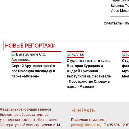
Спектакль «П
НОВЫЕ РЕПОРТАЖИ
Студенты третьего курса
Сту
Сергей Арутюнов провёл
Виктория Курицина и
фак
поэтическую площадку в
Андрей Трифонов
Муз
парке «Музеон»
выступили на фестивале
Мел
«Пространство Слова» в
парке «Музеон»
Федеральное государственное
КОНТАКТЫ
бюджетное образовательное
учреждение высшего образования
Приемная комиссия:
"Литературный институт имени А. М.
priem@litinstitut.ru
; +7 495 694-12-8