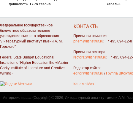
финалисты 17-го сезона
капель»
Федеральное государственное
КОНТАКТЫ
бюджетное образовательное
учреждение высшего образования
Приемная комиссия:
"Литературный институт имени А. М.
priem@litinstitut.ru
; +7 495 694-12-8
Горького"
Приемная ректора:
Federal State Budget Educational
rectorat@litinstitut.ru
; +7 495 694-12
Institution of Higher Education the «Maxim
Gorky Institute of Literature and Creative
Редактор сайта:
Writing»
editor@litinstitut.ru
/
Группа ВКонтак
Канал в Max
Авторские права (Copyright) © 2026, Литературный институт имени А.М. Гор