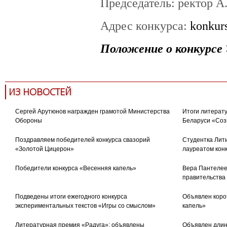
Председатель: ректор А
Адрес конкурса:
konkurs
Положение о конкурсе
ИЗ НОВОСТЕЙ
Сергей Арутюнов награжден грамотой Министерства
Итоги литерату
Обороны
Беларуси «Соз
Поздравляем победителей конкурса свазорий
Студентка Лити
«Золотой Цицерон»
лауреатом кон
Победители конкурса «Весенняя капель»
Вера Пантелее
правительства
Подведены итоги ежегодного конкурса
Объявлен коро
экспериментальных текстов «Игры со смыслом»
капель»
Литературная премия «Радуга»: объявлены
Объявлен длин