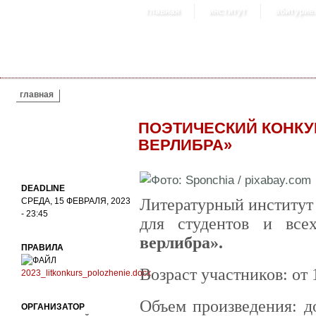
главная
институт
абитурие
ВЫ ЗДЕСЬ
главная
ПОЭТИЧЕСКИЙ КОНКУ
ВЕРЛИБРА»
DEADLINE
Литературный институт
СРЕДА, 15 ФЕВРАЛЯ, 2023
- 23:45
для студентов и в
верлибра».
ПРАВИЛА
Возраст участников: от 1
2023_litkonkurs_polozhenie.docx
Объем произведения: д
ОРГАНИЗАТОР