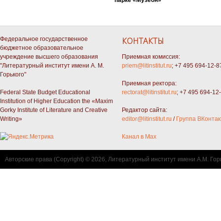
Федеральное государственное
КОНТАКТЫ
бюджетное образовательное
учреждение высшего образования
Приемная комиссия:
"Литературный институт имени А. М.
priem@litinstitut.ru
; +7 495 694-12-8
Горького"
Приемная ректора:
Federal State Budget Educational
rectorat@litinstitut.ru
; +7 495 694-12
Institution of Higher Education the «Maxim
Gorky Institute of Literature and Creative
Редактор сайта:
Writing»
editor@litinstitut.ru
/
Группа ВКонтак
Канал в Max
Авторские права (Copyright) © 2026, Литературный институт имени А.М. Гор