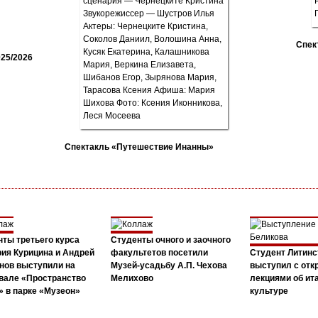
Спек
25/2026
Спектакль «Путешествие Инанны»
ты третьего курса
Студенты очного и заочного
ия Курицина и Андрей
факультетов посетили
Студент Литинс
нов выступили на
Музей-усадьбу А.П. Чехова
выступил с от
вале «Пространство
Мелихово
лекциями об ит
 в парке «Музеон»
культуре