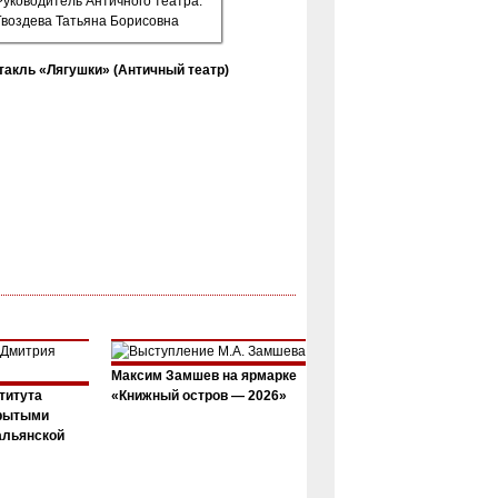
такль «Лягушки» (Античный театр)
Максим Замшев на ярмарке
титута
«Книжный остров — 2026»
крытыми
альянской