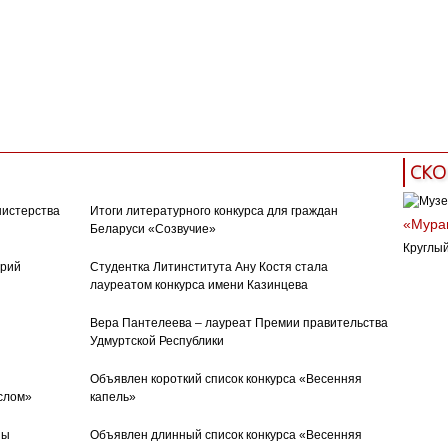
СКО
нистерства
Итоги литературного конкурса для граждан
«Муран
Беларуси «Созвучие»
Круглый
орий
Студентка Литинститута Ану Костя стала
лауреатом конкурса имени Казинцева
Вера Пантелеева – лауреат Премии правительства
Удмуртской Республики
Объявлен короткий список конкурса «Весенняя
слом»
капель»
ны
Объявлен длинный список конкурса «Весенняя