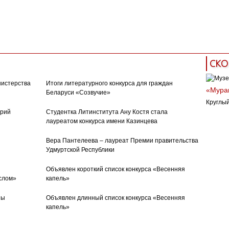
СКО
нистерства
Итоги литературного конкурса для граждан
«Муран
Беларуси «Созвучие»
Круглый
орий
Студентка Литинститута Ану Костя стала
лауреатом конкурса имени Казинцева
Вера Пантелеева – лауреат Премии правительства
Удмуртской Республики
Объявлен короткий список конкурса «Весенняя
слом»
капель»
ны
Объявлен длинный список конкурса «Весенняя
капель»