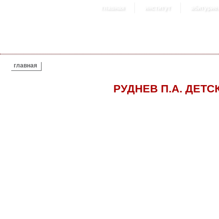
главная
институт
абитурие
ВЫ ЗДЕСЬ
главная
РУДНЕВ П.А. ДЕТ