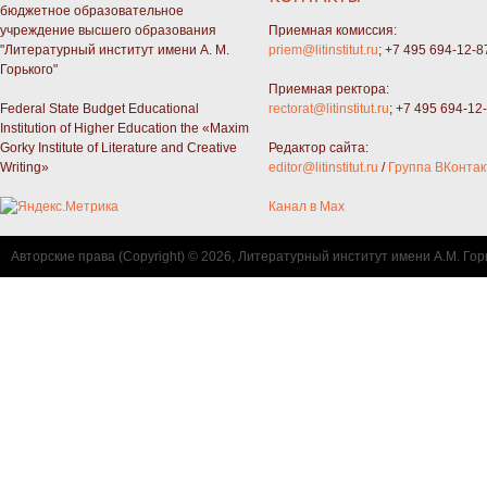
бюджетное образовательное
учреждение высшего образования
Приемная комиссия:
"Литературный институт имени А. М.
priem@litinstitut.ru
; +7 495 694-12-8
Горького"
Приемная ректора:
Federal State Budget Educational
rectorat@litinstitut.ru
; +7 495 694-12
Institution of Higher Education the «Maxim
Gorky Institute of Literature and Creative
Редактор сайта:
Writing»
editor@litinstitut.ru
/
Группа ВКонтак
Канал в Max
Авторские права (Copyright) © 2026, Литературный институт имени А.М. Гор