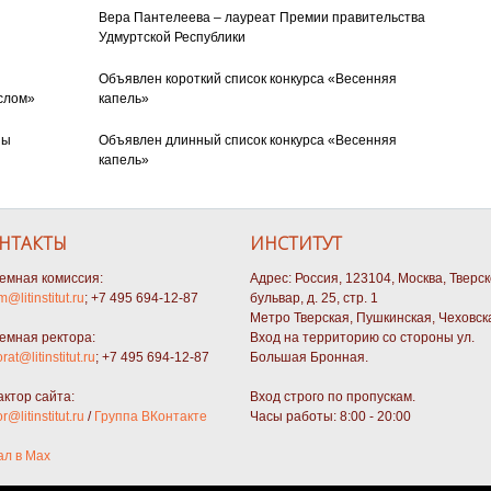
Вера Пантелеева – лауреат Премии правительства
Удмуртской Республики
Объявлен короткий список конкурса «Весенняя
слом»
капель»
ны
Объявлен длинный список конкурса «Весенняя
капель»
НТАКТЫ
ИНСТИТУТ
емная комиссия:
Адрес: Россия, 123104, Москва, Тверс
m@litinstitut.ru
; +7 495 694-12-87
бульвар, д. 25, стр. 1
Метро Тверская, Пушкинская, Чеховск
емная ректора:
Вход на территорию со стороны ул.
orat@litinstitut.ru
; +7 495 694-12-87
Большая Бронная.
актор сайта:
Вход строго по пропускам.
or@litinstitut.ru
/
Группа ВКонтакте
Часы работы: 8:00 - 20:00
ал в Max