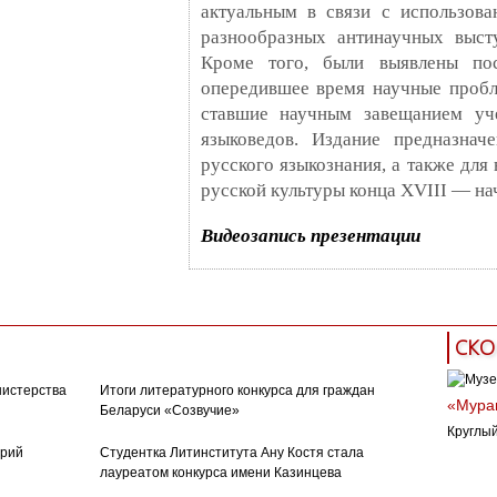
актуальным в связи с использов
разнообразных антинаучных выст
Кроме того, были выявлены по
опередившее время научные пробл
ставшие научным завещанием уч
языковедов. Издание предназнач
русского языкознания, а также дл
русской культуры конца XVIII — на
Видеозапись презентации
СКО
нистерства
Итоги литературного конкурса для граждан
«Муран
Беларуси «Созвучие»
Круглый
орий
Студентка Литинститута Ану Костя стала
лауреатом конкурса имени Казинцева