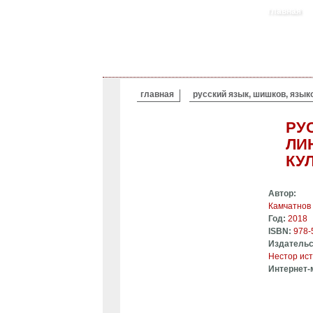
главная
ВЫ ЗДЕСЬ
главная
русский язык, шишков, язык
РУ
ЛИ
КУ
Автор:
Камчатнов
Год:
2018
ISBN:
978-
Издательс
Нестор ис
Интернет-