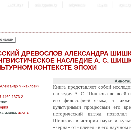
институт
абитуриенту
обучение
наука
культу
ознание
ССКИЙ ДРЕВОСЛОВ АЛЕКСАНДРА ШИШК
НГВИСТИЧЕСКОЕ НАСЛЕДИЕ А. С. ШИШ
ЛЬТУРНОМ КОНТЕКСТЕ ЭПОХИ
Аннота
 Александр Михайлович
Книга представляет собой исследо
наследия А. С. Шишкова во всей п
5-4469-1373-2
его философией языка, а также
тво:
культурными процессами его вр
тория
магазины:
искать
исторический взгляд позволил
Шишкова в истории науки и культ
«зерна» от «плевел» в его научном 