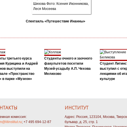
Спектакль «Путешествие Инанны»
ты третьего курса
Студенты очного и заочного
ия Курицина и Андрей
факультетов посетили
Студент Литинс
нов выступили на
Музей-усадьбу А.П. Чехова
выступил с от
вале «Пространство
Мелихово
лекциями об ит
 в парке «Музеон»
культуре
НТАКТЫ
ИНСТИТУТ
емная комиссия:
Адрес: Россия, 123104, Москва, Тверс
m@litinstitut.ru
; +7 495 694-12-87
бульвар, д. 25, стр. 1
Метро Тверская, Пушкинская, Чеховск