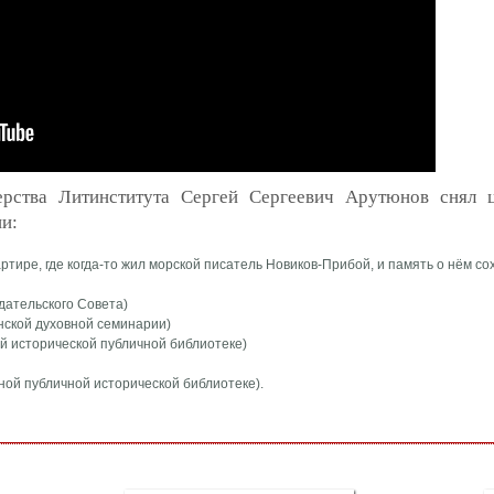
терства Литинститута Сергей Сергеевич Арутюнов снял 
и:
ртире, где когда-то жил морской писатель Новиков-Прибой, и память о нём со
дательского Совета)
нской духовной семинарии)
й исторической публичной библиотеке)
ной публичной исторической библиотеке).