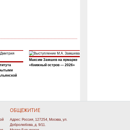
Максим Замшев на ярмарке
титута
«Книжный остров — 2026»
крытыми
альянской
ОБЩЕЖИТИЕ
кой
Адрес: Россия, 127254, Москва, ул.
Добролюбова, д. 9/11.
ая.
Метро Бутырская.