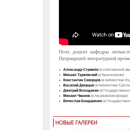
Поэт, доцент кафедры литмас
Патриаршей литературной преми
Александр Стрижёв
(в собственной ква
Михаил Тарковский
(в Красноярске)
Константин Скворцов
(в библиотеке Из
Василий Дворцов
(в библиотеке Срете
Дмитрий Володихин
(в Государственно
Михаил Чванов
(в Аксаковском фонде)
Вячеслав Бондаренко
(в Государствен
НОВЫЕ ГАЛЕРЕИ