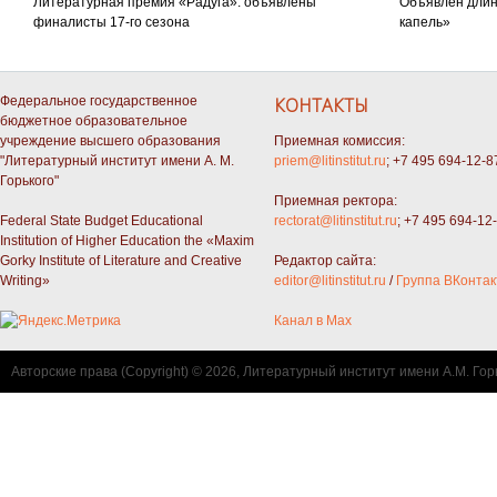
Литературная премия «Радуга»: объявлены
Объявлен длин
финалисты 17-го сезона
капель»
Федеральное государственное
КОНТАКТЫ
бюджетное образовательное
учреждение высшего образования
Приемная комиссия:
"Литературный институт имени А. М.
priem@litinstitut.ru
; +7 495 694-12-8
Горького"
Приемная ректора:
Federal State Budget Educational
rectorat@litinstitut.ru
; +7 495 694-12
Institution of Higher Education the «Maxim
Gorky Institute of Literature and Creative
Редактор сайта:
Writing»
editor@litinstitut.ru
/
Группа ВКонтак
Канал в Max
Авторские права (Copyright) © 2026, Литературный институт имени А.М. Гор