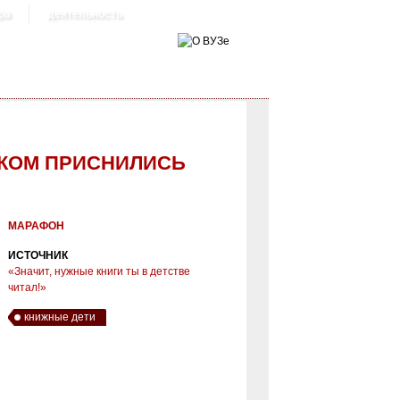
ра
деятельность
НКОМ ПРИСНИЛИСЬ
 ЗАЙЦУ» (ЧИТАЕТ ЛИДИЯ
МАРАФОН
ИСТОЧНИК
«Значит, нужные книги ты в детстве
читал!»
книжные дети