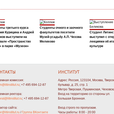
ты третьего курса
Студенты очного и заочного
ия Курицина и Андрей
факультетов посетили
Студент Литинс
нов выступили на
Музей-усадьбу А.П. Чехова
выступил с от
вале «Пространство
Мелихово
лекциями об ит
 в парке «Музеон»
культуре
НТАКТЫ
ИНСТИТУТ
емная комиссия:
Адрес: Россия, 123104, Москва, Тверс
m@litinstitut.ru
; +7 495 694-12-87
бульвар, д. 25, стр. 1
Метро Тверская, Пушкинская, Чеховск
емная ректора:
Вход на территорию со стороны ул.
orat@litinstitut.ru
; +7 495 694-12-87
Большая Бронная.
актор сайта:
Вход строго по пропускам.
or@litinstitut.ru
/
Группа ВКонтакте
Часы работы: 8:00 - 20:00