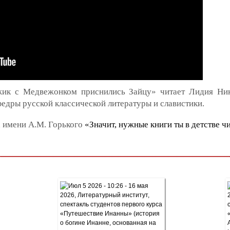
жик с Медвежонком приснились Зайцу» читает Лидия Ник
федры русской классической литературы и славистики.
а имени А.М. Горького
«Значит, нужные книги ты в детстве ч