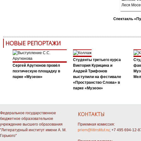
Спектакль «П
НОВЫЕ РЕПОРТАЖИ
Студенты третьего курса
Сту
Сергей Арутюнов провёл
Виктория Курицина и
фак
поэтическую площадку в
Андрей Трифонов
Муз
парке «Музеон»
выступили на фестивале
Мел
«Пространство Слова» в
парке «Музеон»
Федеральное государственное
КОНТАКТЫ
бюджетное образовательное
учреждение высшего образования
Приемная комиссия:
"Литературный институт имени А. М.
priem@litinstitut.ru
; +7 495 694-12-8
Горького"