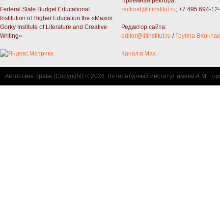
Приемная ректора:
Federal State Budget Educational
rectorat@litinstitut.ru
; +7 495 694-12
Institution of Higher Education the «Maxim
Gorky Institute of Literature and Creative
Редактор сайта:
Writing»
editor@litinstitut.ru
/
Группа ВКонтак
Канал в Max
Авторские права (Copyright) © 2026, Литературный институт имени А.М. Гор