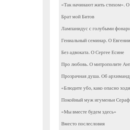
«Так начинают жить стихом». О
Брат мой Битов
Лампанидус с голубыми фонари
Гениальный семинар. О Евгени
Без адвоката. О Сергее Есине
Про любовь. О митрополите Ан
Прозрачная душа. Об архиманд
«Блюдите убо, како опасно ход
Покойный муж игуменьи Сераф
«Мы вместе будем здесь»
Вместо послесловия