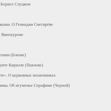
 Борисе Слуцком
ками. О Геннадии Снегирёве
и Винокурове
тонии (Блюме)
рите Кирилле (Павлове)
ите». О церковных мошенниках
имы. Об игуменье Серафиме (Черной)