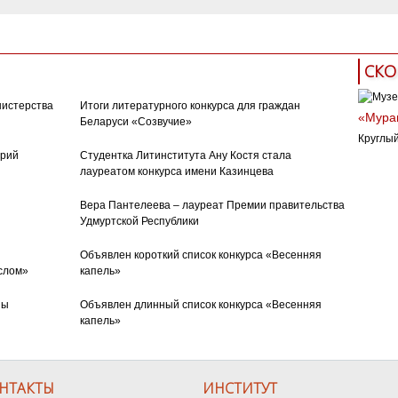
СКО
нистерства
Итоги литературного конкурса для граждан
«Муран
Беларуси «Созвучие»
Круглый
орий
Студентка Литинститута Ану Костя стала
лауреатом конкурса имени Казинцева
Вера Пантелеева – лауреат Премии правительства
Удмуртской Республики
Объявлен короткий список конкурса «Весенняя
слом»
капель»
ны
Объявлен длинный список конкурса «Весенняя
капель»
НТАКТЫ
ИНСТИТУТ