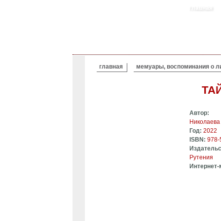
главная
ВЫ ЗДЕСЬ
главная
мемуары, воспоминания о л
ТА
Автор:
Николаева
Год:
2022
ISBN:
978-
Издательс
Рутения
Интернет-