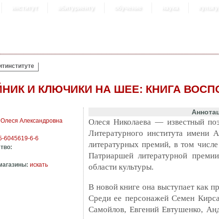
институт
абитуриенту
обучение
наука
культу
итинституте
ЙНИК И КЛЮЧИКИ НА ШЕЕ: КНИГА ВОС
Аннота
 Олеся Александровна
Олеся Николаева — известный поэт
Литературного института имени А
5-6045619-6-6
литературных премий, в том числ
тво:
Патриаршей литературной премии
магазины:
искать
области культуры.
В новой книге она выступает как п
Среди ее персонажей Семен Кирса
Самойлов, Евгений Евтушенко, Ан