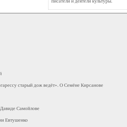
писатели и деятели культуры.
й
гарессу старый дож ведёт». О Семёне Кирсанове
 Давиде Самойлове
ии Евтушенко