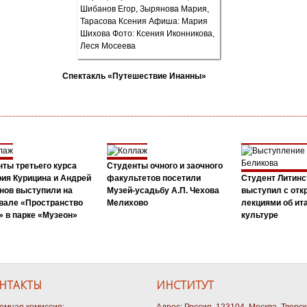
Спектакль «Путешествие Инанны»
ты третьего курса
Студенты очного и заочного
ия Курицина и Андрей
факультетов посетили
Студент Литинс
нов выступили на
Музей-усадьбу А.П. Чехова
выступил с от
вале «Пространство
Мелихово
лекциями об ит
 в парке «Музеон»
культуре
НТАКТЫ
ИНСТИТУТ
емная комиссия:
Адрес: Россия, 123104, Москва, Тверс