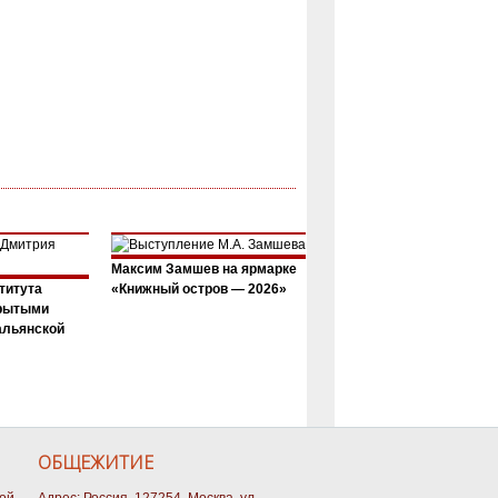
Максим Замшев на ярмарке
титута
«Книжный остров — 2026»
крытыми
альянской
ОБЩЕЖИТИЕ
кой
Адрес: Россия, 127254, Москва, ул.