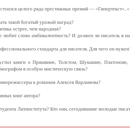
остоился целого ряда престижных премий — «Гипертекст», «
рать такой богатый урожай наград?
итика острее, чем народная?
е любит слово амбивалентность? И должен ли писатель в н
офессионального стандарта для писателя. Для чего он нужен
тил книги о Пришвине, Толстом, Шукшине, Платонове, Ра
с биографом в особую мистическую связь?
 кинорежиссеры к романам Алексея Варламова?
вных книг автора?
студента Литинститута? Кто они, сегодняшние молодые писа