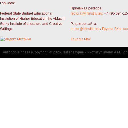
Горького"
Приемная ректора:
Federal State Budget Educational
rectorat@litinstitut.ru
; +7 495 694-12
Institution of Higher Education the «Maxim
Gorky Institute of Literature and Creative
Редактор сайта:
Writing»
editor@litinstitut.ru
/
Группа ВКонтак
Канал в Max
Авторские права (Copyright) © 2026, Литературный институт имени А.М. Гор