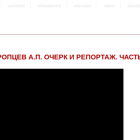
институт
абитуриенту
обучение
наука
культу
РОПЦЕВ А.П. ОЧЕРК И РЕПОРТАЖ. ЧАСТЬ
 3