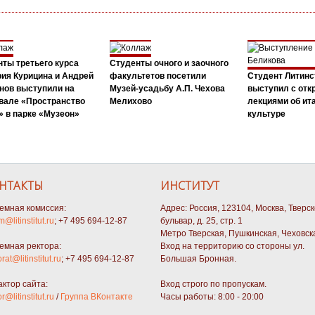
ты третьего курса
Студенты очного и заочного
ия Курицина и Андрей
факультетов посетили
Студент Литинс
нов выступили на
Музей-усадьбу А.П. Чехова
выступил с от
вале «Пространство
Мелихово
лекциями об ит
 в парке «Музеон»
культуре
НТАКТЫ
ИНСТИТУТ
емная комиссия:
Адрес: Россия, 123104, Москва, Тверс
m@litinstitut.ru
; +7 495 694-12-87
бульвар, д. 25, стр. 1
Метро Тверская, Пушкинская, Чеховск
емная ректора:
Вход на территорию со стороны ул.
orat@litinstitut.ru
; +7 495 694-12-87
Большая Бронная.
актор сайта:
Вход строго по пропускам.
or@litinstitut.ru
/
Группа ВКонтакте
Часы работы: 8:00 - 20:00