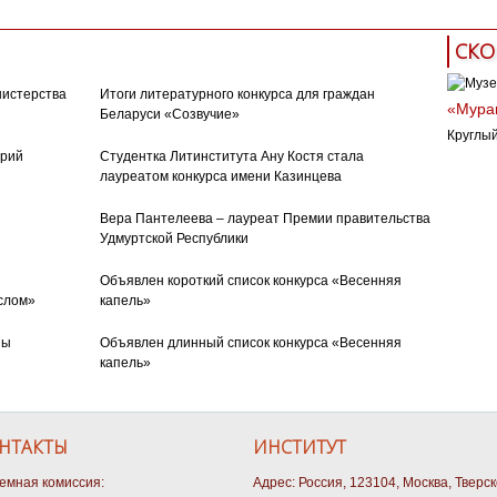
СКО
нистерства
Итоги литературного конкурса для граждан
«Муран
Беларуси «Созвучие»
Круглый
орий
Студентка Литинститута Ану Костя стала
лауреатом конкурса имени Казинцева
Вера Пантелеева – лауреат Премии правительства
Удмуртской Республики
Объявлен короткий список конкурса «Весенняя
слом»
капель»
ны
Объявлен длинный список конкурса «Весенняя
капель»
НТАКТЫ
ИНСТИТУТ
емная комиссия:
Адрес: Россия, 123104, Москва, Тверс