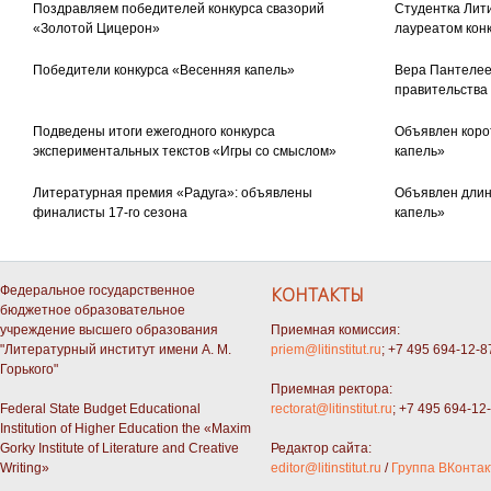
Поздравляем победителей конкурса свазорий
Студентка Лити
«Золотой Цицерон»
лауреатом кон
Победители конкурса «Весенняя капель»
Вера Пантелее
правительства
Подведены итоги ежегодного конкурса
Объявлен коро
экспериментальных текстов «Игры со смыслом»
капель»
Литературная премия «Радуга»: объявлены
Объявлен длин
финалисты 17-го сезона
капель»
Федеральное государственное
КОНТАКТЫ
бюджетное образовательное
учреждение высшего образования
Приемная комиссия:
"Литературный институт имени А. М.
priem@litinstitut.ru
; +7 495 694-12-8
Горького"
Приемная ректора:
Federal State Budget Educational
rectorat@litinstitut.ru
; +7 495 694-12
Institution of Higher Education the «Maxim
Gorky Institute of Literature and Creative
Редактор сайта:
Writing»
editor@litinstitut.ru
/
Группа ВКонтак