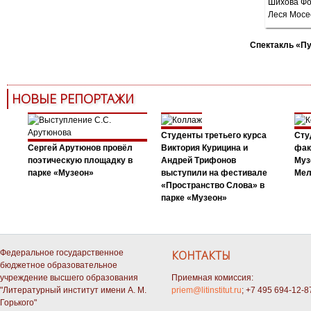
Спектакль «П
НОВЫЕ РЕПОРТАЖИ
Студенты третьего курса
Сту
Сергей Арутюнов провёл
Виктория Курицина и
фак
поэтическую площадку в
Андрей Трифонов
Муз
парке «Музеон»
выступили на фестивале
Мел
«Пространство Слова» в
парке «Музеон»
Федеральное государственное
КОНТАКТЫ
бюджетное образовательное
учреждение высшего образования
Приемная комиссия:
"Литературный институт имени А. М.
priem@litinstitut.ru
; +7 495 694-12-8
Горького"