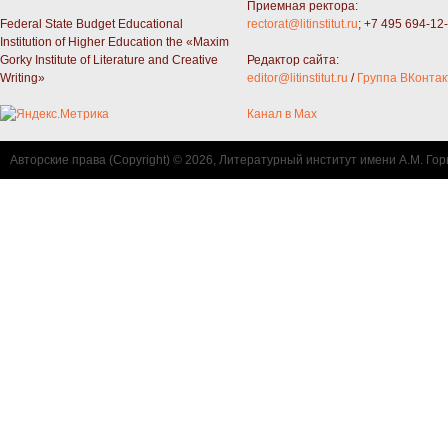
Приемная ректора:
Federal State Budget Educational
rectorat@litinstitut.ru
; +7 495 694-12
Institution of Higher Education the «Maxim
Gorky Institute of Literature and Creative
Редактор сайта:
Writing»
editor@litinstitut.ru
/
Группа ВКонтак
Канал в Max
Авторские права (Copyright) © 2026, Литературный институт имени А.М. Гор