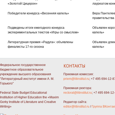
«Золотой Цицерон»
лауреатом кон
Победители конкурса «Весенняя капель»
Вера Пантелее
правительства
Подведены итоги ежегодного конкурса
Объявлен коро
экспериментальных текстов «Игры со смыслом»
капель»
Литературная премия «Радуга»: объявлены
Объявлен длин
финалисты 17-го сезона
капель»
Федеральное государственное
КОНТАКТЫ
бюджетное образовательное
учреждение высшего образования
Приемная комиссия:
"Литературный институт имени А. М.
priem@litinstitut.ru
; +7 495 694-12-8
Горького"
Приемная ректора:
Federal State Budget Educational
rectorat@litinstitut.ru
; +7 495 694-12
Institution of Higher Education the «Maxim
Gorky Institute of Literature and Creative
Редактор сайта:
Writing»
editor@litinstitut.ru
/
Группа ВКонтак