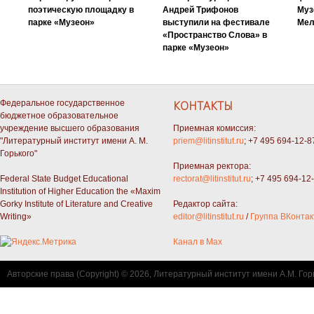
поэтическую площадку в
Андрей Трифонов
Муз
парке «Музеон»
выступили на фестивале
Мел
«Пространство Слова» в
парке «Музеон»
Федеральное государственное
КОНТАКТЫ
бюджетное образовательное
учреждение высшего образования
Приемная комиссия:
"Литературный институт имени А. М.
priem@litinstitut.ru
; +7 495 694-12-8
Горького"
Приемная ректора:
Federal State Budget Educational
rectorat@litinstitut.ru
; +7 495 694-12
Institution of Higher Education the «Maxim
Gorky Institute of Literature and Creative
Редактор сайта:
Writing»
editor@litinstitut.ru
/
Группа ВКонтак
Канал в Max
Авторские права (Copyright) © 2026, Литературный институт имени А.М. Гор