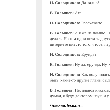
Н. Солодников:
Да ладно!
В. Голышев:
Ага.
Н. Солодников:
Расскажите.
В. Голышев:
А я же не помню. П
делать. Но там одни цитаты други
интернете вместо того, чтобы пер
Н. Солодников:
Ерунда?
В. Голышев:
Ну да, ерунда. Ну, 
Н. Солодников:
Как получилось 
быть, какие-то другие планы был
В. Голышев:
Не, планов никаких 
думал, я буду доктором наук, и у
Читать дальше...