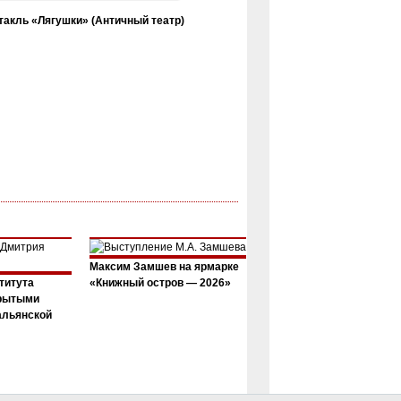
такль «Лягушки» (Античный театр)
Максим Замшев на ярмарке
титута
«Книжный остров — 2026»
крытыми
альянской