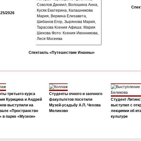
Спек
25/2026
Спектакль «Путешествие Инанны»
ты третьего курса
Студенты очного и заочного
ия Курицина и Андрей
факультетов посетили
Студент Литинс
нов выступили на
Музей-усадьбу А.П. Чехова
выступил с от
вале «Пространство
Мелихово
лекциями об ит
 в парке «Музеон»
культуре