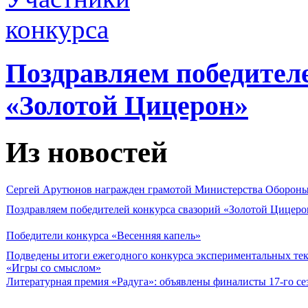
Поздравляем победител
«Золотой Цицерон»
Из новостей
Сергей Арутюнов награжден грамотой Министерства Оборон
Поздравляем победителей конкурса свазорий «Золотой Цицеро
Победители конкурса «Весенняя капель»
Подведены итоги ежегодного конкурса экспериментальных те
«Игры со смыслом»
Литературная премия «Радуга»: объявлены финалисты 17-го се