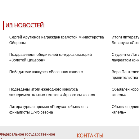
ИЗ НОВОСТЕЙ
Сергей Арутюнов награжден грамотой Министерства
Итоги литерату
Обороны
Беларуси «Соз
Поздравляем победителей конкурса свазорий
Студентка Лити
«Золотой Цицерон»
лауреатом кон
Победители конкурса «Весенняя капель»
Вера Пантелее
правительства
Подведены итоги ежегодного конкурса
Объявлен коро
экспериментальных текстов «Игры со смыслом»
капель»
Литературная премия «Радуга»: объявлены
Объявлен длин
финалисты 17-го сезона
капель»
Федеральное государственное
КОНТАКТЫ