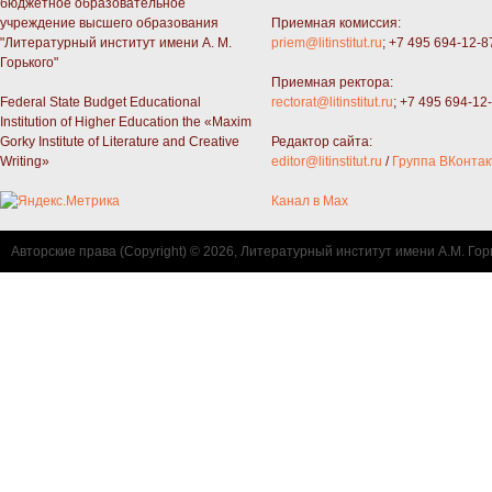
бюджетное образовательное
учреждение высшего образования
Приемная комиссия:
"Литературный институт имени А. М.
priem@litinstitut.ru
; +7 495 694-12-8
Горького"
Приемная ректора:
Federal State Budget Educational
rectorat@litinstitut.ru
; +7 495 694-12
Institution of Higher Education the «Maxim
Gorky Institute of Literature and Creative
Редактор сайта:
Writing»
editor@litinstitut.ru
/
Группа ВКонтак
Канал в Max
Авторские права (Copyright) © 2026, Литературный институт имени А.М. Гор