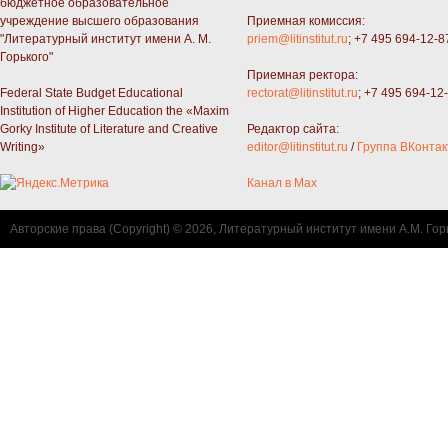
бюджетное образовательное
учреждение высшего образования
Приемная комиссия:
"Литературный институт имени А. М.
priem@litinstitut.ru
; +7 495 694-12-8
Горького"
Приемная ректора:
Federal State Budget Educational
rectorat@litinstitut.ru
; +7 495 694-12
Institution of Higher Education the «Maxim
Gorky Institute of Literature and Creative
Редактор сайта:
Writing»
editor@litinstitut.ru
/
Группа ВКонтак
Канал в Max
Авторские права (Copyright) © 2026, Литературный институт имени А.М. Гор