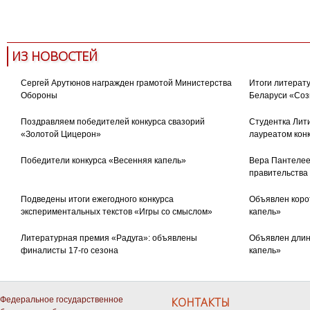
ИЗ НОВОСТЕЙ
Сергей Арутюнов награжден грамотой Министерства
Итоги литерату
Обороны
Беларуси «Соз
Поздравляем победителей конкурса свазорий
Студентка Лити
«Золотой Цицерон»
лауреатом кон
Победители конкурса «Весенняя капель»
Вера Пантелее
правительства
Подведены итоги ежегодного конкурса
Объявлен коро
экспериментальных текстов «Игры со смыслом»
капель»
Литературная премия «Радуга»: объявлены
Объявлен длин
финалисты 17-го сезона
капель»
Федеральное государственное
КОНТАКТЫ