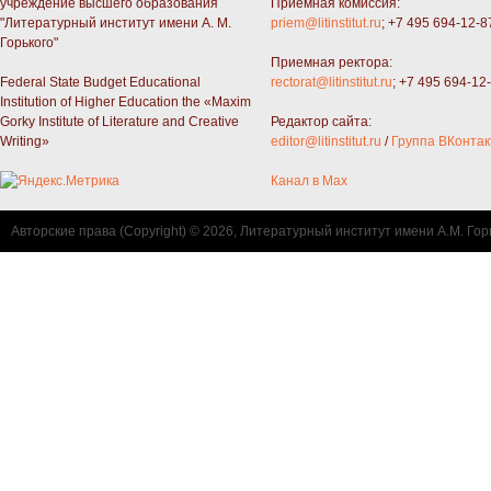
учреждение высшего образования
Приемная комиссия:
"Литературный институт имени А. М.
priem@litinstitut.ru
; +7 495 694-12-8
Горького"
Приемная ректора:
Federal State Budget Educational
rectorat@litinstitut.ru
; +7 495 694-12
Institution of Higher Education the «Maxim
Gorky Institute of Literature and Creative
Редактор сайта:
Writing»
editor@litinstitut.ru
/
Группа ВКонтак
Канал в Max
Авторские права (Copyright) © 2026, Литературный институт имени А.М. Гор