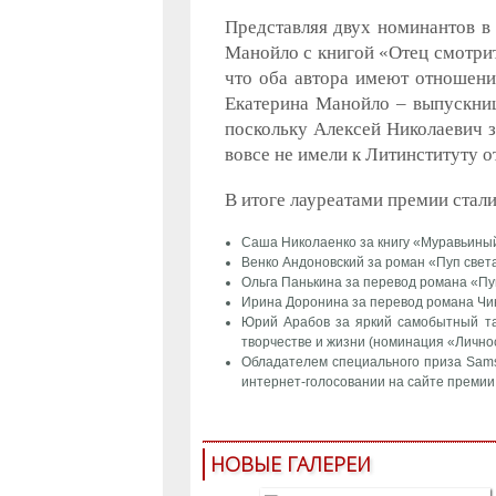
Представляя двух номинантов в
Манойло с книгой «Отец смотрит
что оба автора имеют отношени
Екатерина Манойло – выпускниц
поскольку Алексей Николаевич з
вовсе не имели к Литинституту 
В итоге лауреатами премии стали
Саша Николаенко за книгу «Муравьиный
Венко Андоновский за роман «Пуп свет
Ольга Панькина за перевод романа «Пу
Ирина Доронина за перевод романа Чи
Юрий Арабов за яркий самобытный тал
творчестве и жизни (номинация «Личнос
Обладателем специального приза Sams
интернет-голосовании на сайте премии
НОВЫЕ ГАЛЕРЕИ