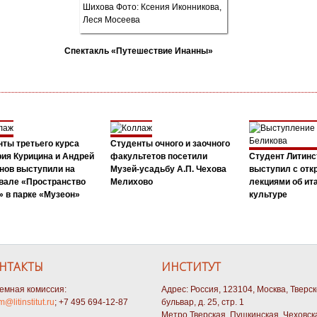
Спектакль «Путешествие Инанны»
ты третьего курса
Студенты очного и заочного
ия Курицина и Андрей
факультетов посетили
Студент Литинс
нов выступили на
Музей-усадьбу А.П. Чехова
выступил с от
вале «Пространство
Мелихово
лекциями об ит
 в парке «Музеон»
культуре
НТАКТЫ
ИНСТИТУТ
емная комиссия:
Адрес: Россия, 123104, Москва, Тверс
m@litinstitut.ru
; +7 495 694-12-87
бульвар, д. 25, стр. 1
Метро Тверская, Пушкинская, Чеховск