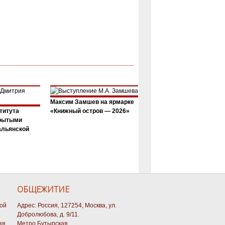
Максим Замшев на ярмарке
титута
«Книжный остров — 2026»
крытыми
альянской
ОБЩЕЖИТИЕ
кой
Адрес: Россия, 127254, Москва, ул.
Добролюбова, д. 9/11.
ая.
Метро Бутырская.