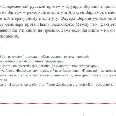
 «Современной русской прозе» – Эдуарда Веркина с дилог
 на Запад», – ректор Литинститута Алексей Варламов отмет
е к Литературному институту: Эдуард Веркин учился на 
а семинара прозы Павла Басинского. Между тем, факт этот
аявил бы эти книги на премию, даже если бы никто – ни он 
отношения.
:
 бог: реквием» (номинация «Современная русская проза»),
а» (номинация «Иностранная литература»),
п света» на русский язык (номинация «Иностранная литература»),
нуа Ачебе «Все рушится» на русский язык (номинация «Пропущенные шедевр
ант, за виртуозное мастерство сценариста, драматурга, поэта и прозаик
ть»).
ung «Выбор читателей» стал Рагим Джафаров с книгой «Его последние дни
.