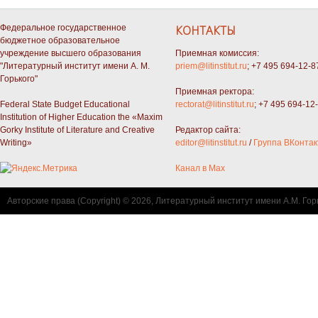
Федеральное государственное
КОНТАКТЫ
бюджетное образовательное
учреждение высшего образования
Приемная комиссия:
"Литературный институт имени А. М.
priem@litinstitut.ru
; +7 495 694-12-8
Горького"
Приемная ректора:
Federal State Budget Educational
rectorat@litinstitut.ru
; +7 495 694-12
Institution of Higher Education the «Maxim
Gorky Institute of Literature and Creative
Редактор сайта:
Writing»
editor@litinstitut.ru
/
Группа ВКонтак
Канал в Max
Авторские права (Copyright) © 2026, Литературный институт имени А.М. Гор