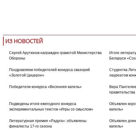
ИЗ НОВОСТЕЙ
Сергей Арутюнов награжден грамотой Министерства
Итоги литерату
Обороны
Беларуси «Соз
Поздравляем победителей конкурса свазорий
Студентка Лити
«Золотой Цицерон»
лауреатом кон
Победители конкурса «Весенняя капель»
Вера Пантелее
правительства
Подведены итоги ежегодного конкурса
Объявлен коро
экспериментальных текстов «Игры со смыслом»
капель»
Литературная премия «Радуга»: объявлены
Объявлен длин
финалисты 17-го сезона
капель»