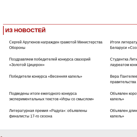
ИЗ НОВОСТЕЙ
Сергей Арутюнов награжден грамотой Министерства
Итоги литерату
Обороны
Беларуси «Соз
Поздравляем победителей конкурса свазорий
Студентка Лити
«Золотой Цицерон»
лауреатом кон
Победители конкурса «Весенняя капель»
Вера Пантелее
правительства
Подведены итоги ежегодного конкурса
Объявлен коро
экспериментальных текстов «Игры со смыслом»
капель»
Литературная премия «Радуга»: объявлены
Объявлен длин
финалисты 17-го сезона
капель»