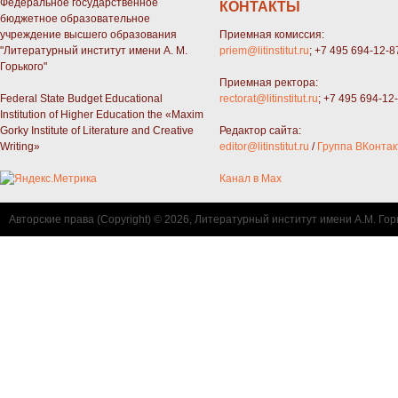
Федеральное государственное
КОНТАКТЫ
бюджетное образовательное
учреждение высшего образования
Приемная комиссия:
"Литературный институт имени А. М.
priem@litinstitut.ru
; +7 495 694-12-8
Горького"
Приемная ректора:
Federal State Budget Educational
rectorat@litinstitut.ru
; +7 495 694-12
Institution of Higher Education the «Maxim
Gorky Institute of Literature and Creative
Редактор сайта:
Writing»
editor@litinstitut.ru
/
Группа ВКонтак
Канал в Max
Авторские права (Copyright) © 2026, Литературный институт имени А.М. Гор