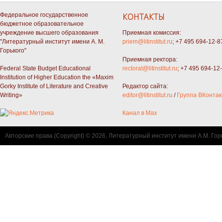
Федеральное государственное
КОНТАКТЫ
бюджетное образовательное
учреждение высшего образования
Приемная комиссия:
"Литературный институт имени А. М.
priem@litinstitut.ru
; +7 495 694-12-8
Горького"
Приемная ректора:
Federal State Budget Educational
rectorat@litinstitut.ru
; +7 495 694-12
Institution of Higher Education the «Maxim
Gorky Institute of Literature and Creative
Редактор сайта:
Writing»
editor@litinstitut.ru
/
Группа ВКонтак
Канал в Max
Авторские права (Copyright) © 2026, Литературный институт имени А.М. Гор