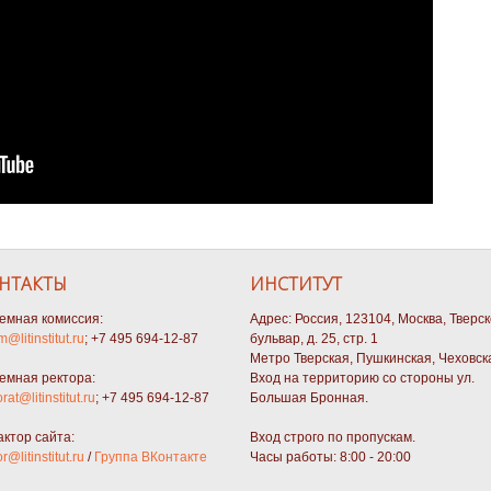
НТАКТЫ
ИНСТИТУТ
емная комиссия:
Адрес: Россия, 123104, Москва, Тверс
m@litinstitut.ru
; +7 495 694-12-87
бульвар, д. 25, стр. 1
Метро Тверская, Пушкинская, Чеховск
емная ректора:
Вход на территорию со стороны ул.
orat@litinstitut.ru
; +7 495 694-12-87
Большая Бронная.
актор сайта:
Вход строго по пропускам.
or@litinstitut.ru
/
Группа ВКонтакте
Часы работы: 8:00 - 20:00