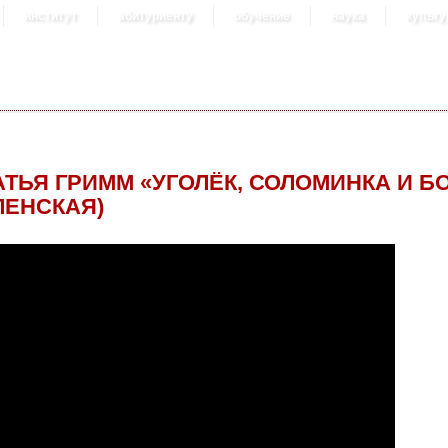
институт
абитуриенту
обучение
наука
культу
АТЬЯ ГРИММ «УГОЛЁК, СОЛОМИНКА И БО
ЛЕНСКАЯ)