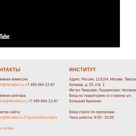
НТАКТЫ
ИНСТИТУТ
емная комиссия:
Адрес: Россия, 123104, Москва, Тверс
m@litinstitut.ru
; +7 495 694-12-87
бульвар, д. 25, стр. 1
Метро Тверская, Пушкинская, Чеховск
емная ректора:
Вход на территорию со стороны ул.
orat@litinstitut.ru
; +7 495 694-12-87
Большая Бронная.
актор сайта:
Вход строго по пропускам.
or@litinstitut.ru
/
Группа ВКонтакте
Часы работы: 8:00 - 20:00
ал в Max