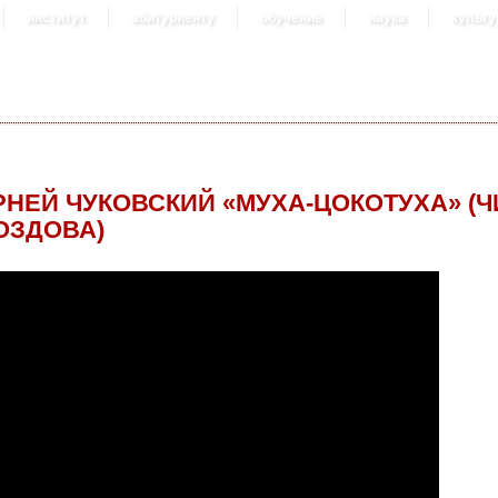
институт
абитуриенту
обучение
наука
культу
РНЕЙ ЧУКОВСКИЙ «МУХА-ЦОКОТУХА» (
ОЗДОВА)