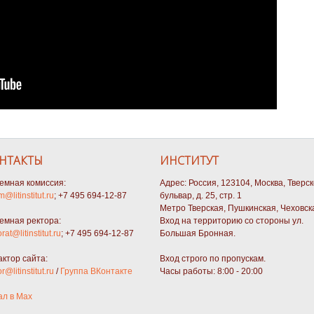
НТАКТЫ
ИНСТИТУТ
емная комиссия:
Адрес: Россия, 123104, Москва, Тверс
m@litinstitut.ru
; +7 495 694-12-87
бульвар, д. 25, стр. 1
Метро Тверская, Пушкинская, Чеховск
емная ректора:
Вход на территорию со стороны ул.
orat@litinstitut.ru
; +7 495 694-12-87
Большая Бронная.
актор сайта:
Вход строго по пропускам.
or@litinstitut.ru
/
Группа ВКонтакте
Часы работы: 8:00 - 20:00
ал в Max