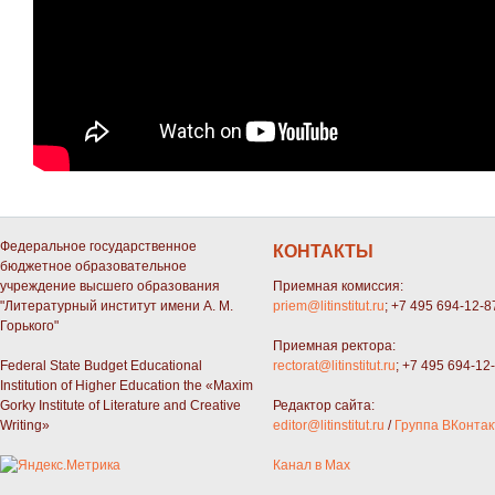
Федеральное государственное
КОНТАКТЫ
бюджетное образовательное
учреждение высшего образования
Приемная комиссия:
"Литературный институт имени А. М.
priem@litinstitut.ru
; +7 495 694-12-8
Горького"
Приемная ректора:
Federal State Budget Educational
rectorat@litinstitut.ru
; +7 495 694-12
Institution of Higher Education the «Maxim
Gorky Institute of Literature and Creative
Редактор сайта:
Writing»
editor@litinstitut.ru
/
Группа ВКонтак
Канал в Max