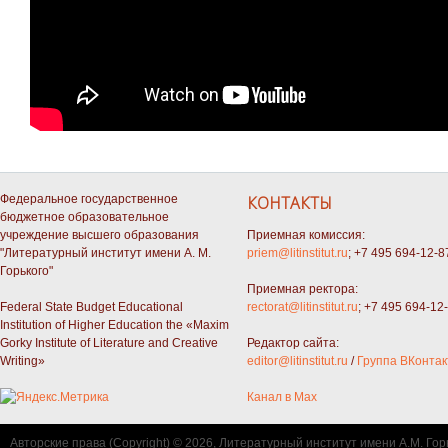
Федеральное государственное
КОНТАКТЫ
бюджетное образовательное
учреждение высшего образования
Приемная комиссия:
"Литературный институт имени А. М.
priem@litinstitut.ru
; +7 495 694-12-8
Горького"
Приемная ректора:
Federal State Budget Educational
rectorat@litinstitut.ru
; +7 495 694-12
Institution of Higher Education the «Maxim
Gorky Institute of Literature and Creative
Редактор сайта:
Writing»
editor@litinstitut.ru
/
Группа ВКонтак
Канал в Max
Авторские права (Copyright) © 2026, Литературный институт имени А.М. Гор