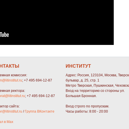
НТАКТЫ
ИНСТИТУТ
емная комиссия:
Адрес: Россия, 123104, Москва, Тверс
m@litinstitut.ru
; +7 495 694-12-87
бульвар, д. 25, стр. 1
Метро Тверская, Пушкинская, Чеховск
емная ректора:
Вход на территорию со стороны ул.
orat@litinstitut.ru
; +7 495 694-12-87
Большая Бронная.
актор сайта:
Вход строго по пропускам.
or@litinstitut.ru
/
Группа ВКонтакте
Часы работы: 8:00 - 20:00
ал в Max