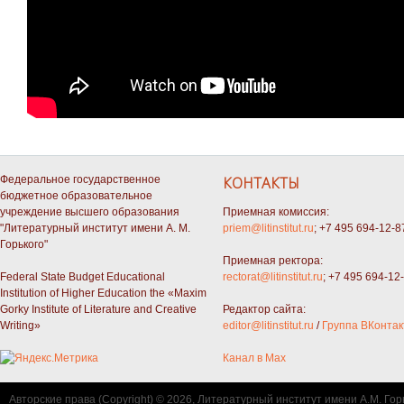
Федеральное государственное
КОНТАКТЫ
бюджетное образовательное
учреждение высшего образования
Приемная комиссия:
"Литературный институт имени А. М.
priem@litinstitut.ru
; +7 495 694-12-8
Горького"
Приемная ректора:
Federal State Budget Educational
rectorat@litinstitut.ru
; +7 495 694-12
Institution of Higher Education the «Maxim
Gorky Institute of Literature and Creative
Редактор сайта:
Writing»
editor@litinstitut.ru
/
Группа ВКонтак
Канал в Max
Авторские права (Copyright) © 2026, Литературный институт имени А.М. Гор