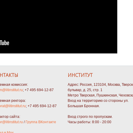
НТАКТЫ
ИНСТИТУТ
емная комиссия:
Адрес: Россия, 123104, Москва, Тверс
m@litinstitut.ru
; +7 495 694-12-87
бульвар, д. 25, стр. 1
Метро Тверская, Пушкинская, Чеховск
емная ректора:
Вход на территорию со стороны ул.
orat@litinstitut.ru
; +7 495 694-12-87
Большая Бронная.
актор сайта:
Вход строго по пропускам.
or@litinstitut.ru
/
Группа ВКонтакте
Часы работы: 8:00 - 20:00
ал в Max