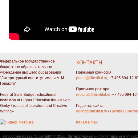
Федеральное государственное
КОНТАКТЫ
бюджетное образовательное
учреждение высшего образования
Приемная комиссия:
"Литературный институт имени А. М.
priem@litinstitut.ru
; +7 495 694-12-8
Горького"
Приемная ректора:
Federal State Budget Educational
rectorat@litinstitut.ru
; +7 495 694-12
Institution of Higher Education the «Maxim
Gorky Institute of Literature and Creative
Редактор сайта:
Writing»
editor@litinstitut.ru
/
Группа ВКонтак
Канал в Max
Авторские права (Copyright) © 2026, Литературный институт имени А.М. Гор