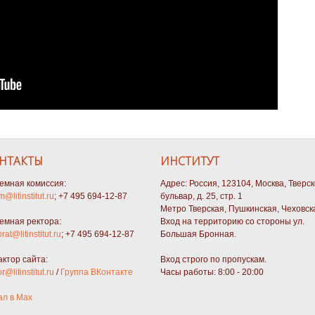
НТАКТЫ
ИНСТИТУТ
емная комиссия:
Адрес: Россия, 123104, Москва, Тверс
m@litinstitut.ru
; +7 495 694-12-87
бульвар, д. 25, стр. 1
Метро Тверская, Пушкинская, Чеховск
емная ректора:
Вход на территорию со стороны ул.
orat@litinstitut.ru
; +7 495 694-12-87
Большая Бронная.
актор сайта:
Вход строго по пропускам.
or@litinstitut.ru
/
Группа ВКонтакте
Часы работы: 8:00 - 20:00
ал в Max