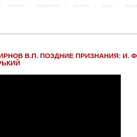
институт
абитуриенту
обучение
наука
культу
ИРНОВ В.П. ПОЗДНИЕ ПРИЗНАНИЯ: И. Ф.
РЬКИЙ