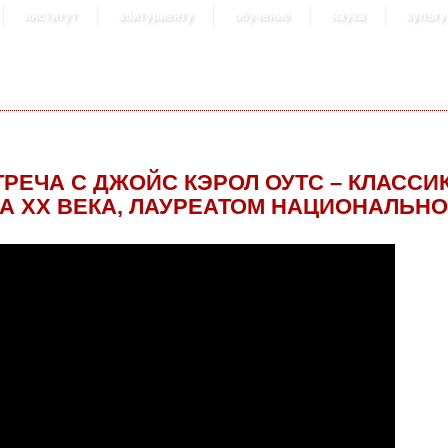
институт
абитуриенту
обучение
наука
культу
ТРЕЧА С ДЖОЙС КЭРОЛ ОУТС – КЛАСС
А ХХ ВЕКА, ЛАУРЕАТОМ НАЦИОНАЛЬН