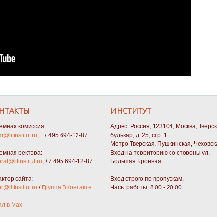
НТАКТЫ
ИНСТИТУТ
емная комиссия:
Адрес: Россия, 123104, Москва, Тверс
m@litinstitut.ru
; +7 495 694-12-87
бульвар, д. 25, стр. 1
Метро Тверская, Пушкинская, Чеховск
емная ректора:
Вход на территорию со стороны ул.
orat@litinstitut.ru
; +7 495 694-12-87
Большая Бронная.
актор сайта:
Вход строго по пропускам.
or@litinstitut.ru
/
Группа ВКонтакте
Часы работы: 8:00 - 20:00
ал в Max